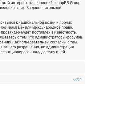
ержкой интернет-конференций, и phpBB Group
оведения в них. За дополнительной
ризывов к национальной розни и прочих
«Про Трамвай» или международное право.
провайдер будет поставлен в известность,
лашаетесь с тем, что администраторы форумов
ению. Как пользователь вы согласны с тем,
ез вашего разрешения, ни администрация
несанкционированному доступу к ней.