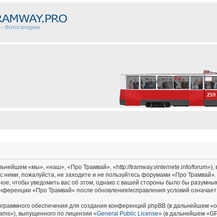
ейшем «мы», «наш», «Про Трамвай», «http://tramway.vinternete.info/forum»),
с ними, пожалуйста, не заходите и не пользуйтесь форумами «Про Трамвай».
ное, чтобы уведомить вас об этом, однако с вашей стороны было бы разумным
онференции «Про Трамвай» после обновления/исправления условий означает 
граммного обеспечения для создания конференций phpBB (в дальнейшем «о
ams»), выпущенного по лицензии «
General Public License
» (в дальнейшем «GP