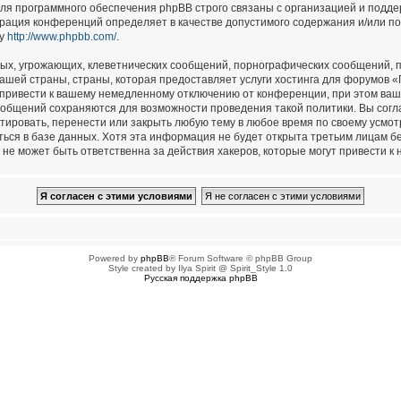
для программного обеспечения phpBB строго связаны с организацией и подд
страция конференций определяет в качестве допустимого содержания и/или п
су
http://www.phpbb.com/
.
ых, угрожающих, клеветнических сообщений, порнографических сообщений, п
ашей страны, страны, которая предоставляет услуги хостинга для форумов 
привести к вашему немедленному отключению от конференции, при этом ваш 
сообщений сохраняются для возможности проведения такой политики. Вы сог
тировать, перенести или закрыть любую тему в любое время по своему усмотр
ься в базе данных. Хотя эта информация не будет открыта третьим лицам б
не может быть ответственна за действия хакеров, которые могут привести к 
Powered by
phpBB
® Forum Software © phpBB Group
Style created by Ilya Spirit @ Spirit_Style 1.0
Русская поддержка phpBB