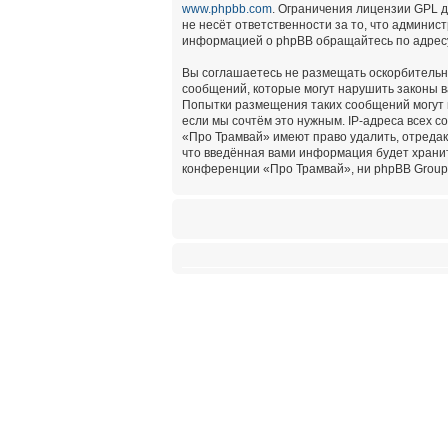
www.phpbb.com
. Ограничения лицензии GPL 
не несёт ответственности за то, что админи
информацией о phpBB обращайтесь по адре
Вы соглашаетесь не размещать оскорбительн
сообщений, которые могут нарушить законы в
Попытки размещения таких сообщений могут 
если мы сочтём это нужным. IP-адреса всех 
«Про Трамвай» имеют право удалить, отредак
что введённая вами информация будет хранит
конференции «Про Трамвай», ни phpBB Group 