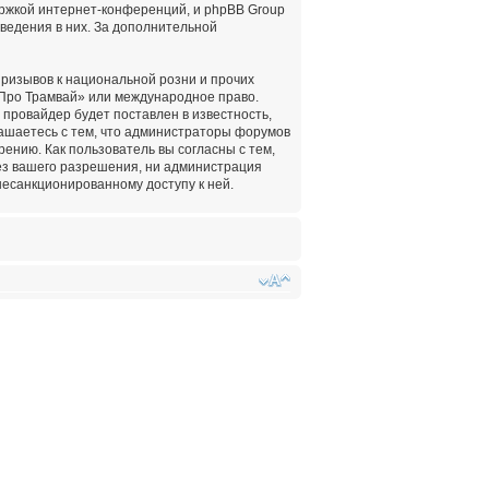
ержкой интернет-конференций, и phpBB Group
оведения в них. За дополнительной
ризывов к национальной розни и прочих
«Про Трамвай» или международное право.
провайдер будет поставлен в известность,
лашаетесь с тем, что администраторы форумов
ению. Как пользователь вы согласны с тем,
ез вашего разрешения, ни администрация
несанкционированному доступу к ней.