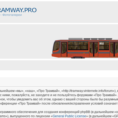
ейшем «мы», «наш», «Про Трамвай», «http://tramway.vinternete.info/forum»),
с ними, пожалуйста, не заходите и не пользуйтесь форумами «Про Трамвай».
ное, чтобы уведомить вас об этом, однако с вашей стороны было бы разумным
онференции «Про Трамвай» после обновления/исправления условий означает 
граммного обеспечения для создания конференций phpBB (в дальнейшем «о
ams»), выпущенного по лицензии «
General Public License
» (в дальнейшем «GP