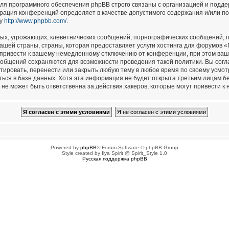
для программного обеспечения phpBB строго связаны с организацией и подд
страция конференций определяет в качестве допустимого содержания и/или п
су
http://www.phpbb.com/
.
ых, угрожающих, клеветнических сообщений, порнографических сообщений, п
ашей страны, страны, которая предоставляет услуги хостинга для форумов 
привести к вашему немедленному отключению от конференции, при этом ваш 
сообщений сохраняются для возможности проведения такой политики. Вы сог
тировать, перенести или закрыть любую тему в любое время по своему усмотр
ься в базе данных. Хотя эта информация не будет открыта третьим лицам б
не может быть ответственна за действия хакеров, которые могут привести к 
Powered by
phpBB
® Forum Software © phpBB Group
Style created by Ilya Spirit @ Spirit_Style 1.0
Русская поддержка phpBB