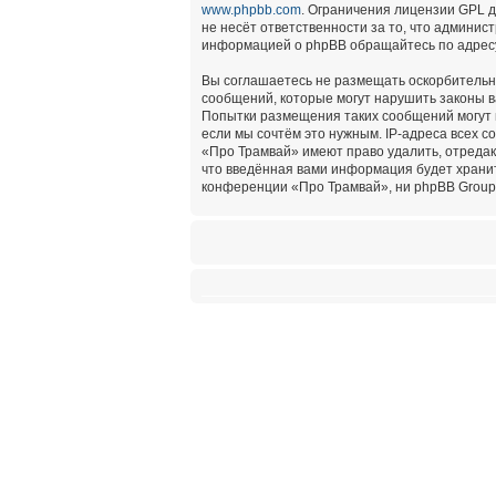
www.phpbb.com
. Ограничения лицензии GPL 
не несёт ответственности за то, что админи
информацией о phpBB обращайтесь по адре
Вы соглашаетесь не размещать оскорбительн
сообщений, которые могут нарушить законы в
Попытки размещения таких сообщений могут 
если мы сочтём это нужным. IP-адреса всех 
«Про Трамвай» имеют право удалить, отредак
что введённая вами информация будет хранит
конференции «Про Трамвай», ни phpBB Group 