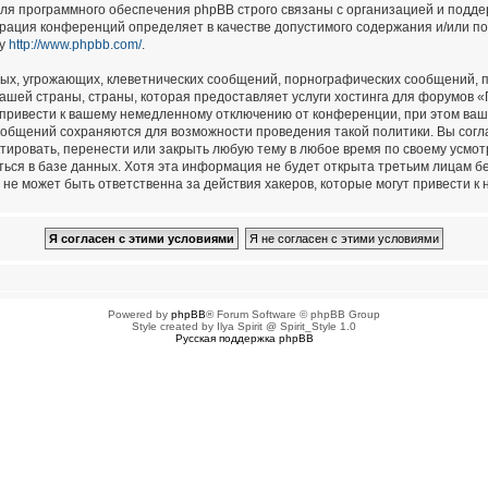
для программного обеспечения phpBB строго связаны с организацией и подд
страция конференций определяет в качестве допустимого содержания и/или п
су
http://www.phpbb.com/
.
ых, угрожающих, клеветнических сообщений, порнографических сообщений, п
ашей страны, страны, которая предоставляет услуги хостинга для форумов 
привести к вашему немедленному отключению от конференции, при этом ваш 
сообщений сохраняются для возможности проведения такой политики. Вы сог
тировать, перенести или закрыть любую тему в любое время по своему усмотр
ься в базе данных. Хотя эта информация не будет открыта третьим лицам б
не может быть ответственна за действия хакеров, которые могут привести к 
Powered by
phpBB
® Forum Software © phpBB Group
Style created by Ilya Spirit @ Spirit_Style 1.0
Русская поддержка phpBB