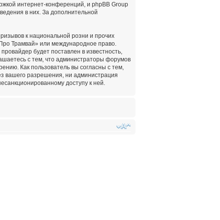
ержкой интернет-конференций, и phpBB Group
оведения в них. За дополнительной
ризывов к национальной розни и прочих
«Про Трамвай» или международное право.
провайдер будет поставлен в известность,
лашаетесь с тем, что администраторы форумов
ению. Как пользователь вы согласны с тем,
ез вашего разрешения, ни администрация
несанкционированному доступу к ней.