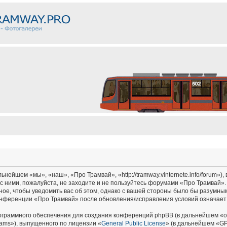
ейшем «мы», «наш», «Про Трамвай», «http://tramway.vinternete.info/forum»),
с ними, пожалуйста, не заходите и не пользуйтесь форумами «Про Трамвай».
ное, чтобы уведомить вас об этом, однако с вашей стороны было бы разумным
онференции «Про Трамвай» после обновления/исправления условий означает 
граммного обеспечения для создания конференций phpBB (в дальнейшем «о
ams»), выпущенного по лицензии «
General Public License
» (в дальнейшем «GP