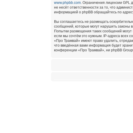
www.phpbb.com
. Ограничения лицензии GPL 
не несёт ответственности за то, что админи
информацией о phpBB обращайтесь по адре
Вы соглашаетесь не размещать оскорбительн
сообщений, которые могут нарушить законы в
Попытки размещения таких сообщений могут 
если мы сочтём это нужным. IP-адреса всех 
«Про Трамвай» имеют право удалить, отредак
что введённая вами информация будет хранит
конференции «Про Трамвай», ни phpBB Group 