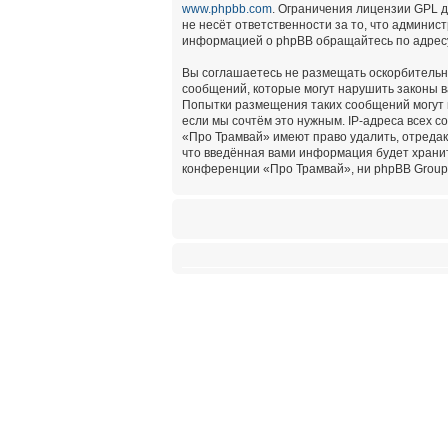
www.phpbb.com
. Ограничения лицензии GPL 
не несёт ответственности за то, что админи
информацией о phpBB обращайтесь по адре
Вы соглашаетесь не размещать оскорбительн
сообщений, которые могут нарушить законы в
Попытки размещения таких сообщений могут 
если мы сочтём это нужным. IP-адреса всех 
«Про Трамвай» имеют право удалить, отредак
что введённая вами информация будет хранит
конференции «Про Трамвай», ни phpBB Group 