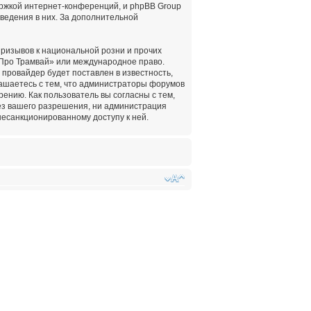
ержкой интернет-конференций, и phpBB Group
оведения в них. За дополнительной
ризывов к национальной розни и прочих
«Про Трамвай» или международное право.
провайдер будет поставлен в известность,
лашаетесь с тем, что администраторы форумов
ению. Как пользователь вы согласны с тем,
ез вашего разрешения, ни администрация
несанкционированному доступу к ней.