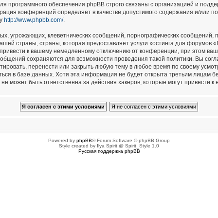
для программного обеспечения phpBB строго связаны с организацией и подд
страция конференций определяет в качестве допустимого содержания и/или п
су
http://www.phpbb.com/
.
ых, угрожающих, клеветнических сообщений, порнографических сообщений, п
ашей страны, страны, которая предоставляет услуги хостинга для форумов 
привести к вашему немедленному отключению от конференции, при этом ваш 
сообщений сохраняются для возможности проведения такой политики. Вы сог
тировать, перенести или закрыть любую тему в любое время по своему усмотр
ься в базе данных. Хотя эта информация не будет открыта третьим лицам б
не может быть ответственна за действия хакеров, которые могут привести к 
Powered by
phpBB
® Forum Software © phpBB Group
Style created by Ilya Spirit @ Spirit_Style 1.0
Русская поддержка phpBB