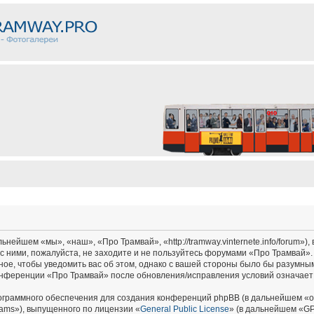
ейшем «мы», «наш», «Про Трамвай», «http://tramway.vinternete.info/forum»),
с ними, пожалуйста, не заходите и не пользуйтесь форумами «Про Трамвай».
ное, чтобы уведомить вас об этом, однако с вашей стороны было бы разумным
онференции «Про Трамвай» после обновления/исправления условий означает 
граммного обеспечения для создания конференций phpBB (в дальнейшем «о
ams»), выпущенного по лицензии «
General Public License
» (в дальнейшем «GP