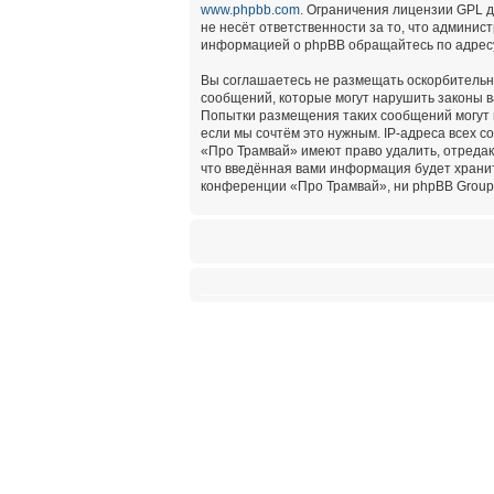
www.phpbb.com
. Ограничения лицензии GPL 
не несёт ответственности за то, что админи
информацией о phpBB обращайтесь по адре
Вы соглашаетесь не размещать оскорбительн
сообщений, которые могут нарушить законы в
Попытки размещения таких сообщений могут 
если мы сочтём это нужным. IP-адреса всех 
«Про Трамвай» имеют право удалить, отредак
что введённая вами информация будет хранит
конференции «Про Трамвай», ни phpBB Group 