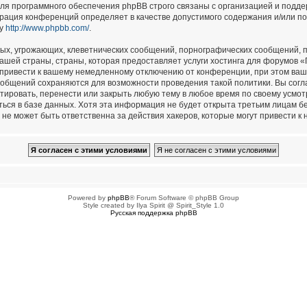
для программного обеспечения phpBB строго связаны с организацией и подд
страция конференций определяет в качестве допустимого содержания и/или п
су
http://www.phpbb.com/
.
ых, угрожающих, клеветнических сообщений, порнографических сообщений, п
ашей страны, страны, которая предоставляет услуги хостинга для форумов 
привести к вашему немедленному отключению от конференции, при этом ваш 
сообщений сохраняются для возможности проведения такой политики. Вы сог
тировать, перенести или закрыть любую тему в любое время по своему усмотр
ься в базе данных. Хотя эта информация не будет открыта третьим лицам б
не может быть ответственна за действия хакеров, которые могут привести к 
Powered by
phpBB
® Forum Software © phpBB Group
Style created by Ilya Spirit @ Spirit_Style 1.0
Русская поддержка phpBB