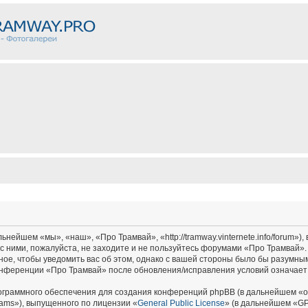
ейшем «мы», «наш», «Про Трамвай», «http://tramway.vinternete.info/forum»),
с ними, пожалуйста, не заходите и не пользуйтесь форумами «Про Трамвай».
ное, чтобы уведомить вас об этом, однако с вашей стороны было бы разумным
онференции «Про Трамвай» после обновления/исправления условий означает 
граммного обеспечения для создания конференций phpBB (в дальнейшем «о
ams»), выпущенного по лицензии «
General Public License
» (в дальнейшем «GP