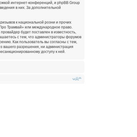
ержкой интернет-конференций, и phpBB Group
оведения в них. За дополнительной
ризывов к национальной розни и прочих
«Про Трамвай» или международное право.
провайдер будет поставлен в известность,
лашаетесь с тем, что администраторы форумов
ению. Как пользователь вы согласны с тем,
ез вашего разрешения, ни администрация
несанкционированному доступу к ней.