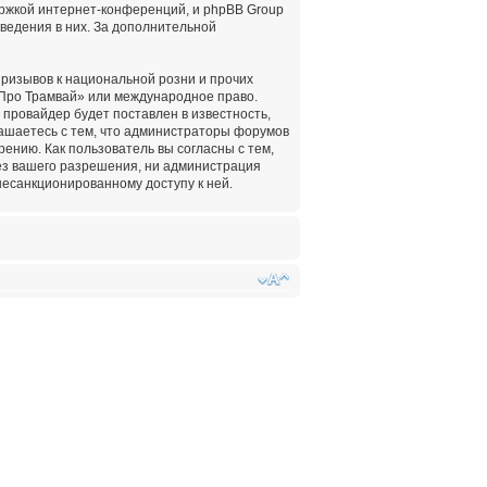
ержкой интернет-конференций, и phpBB Group
оведения в них. За дополнительной
ризывов к национальной розни и прочих
«Про Трамвай» или международное право.
провайдер будет поставлен в известность,
лашаетесь с тем, что администраторы форумов
ению. Как пользователь вы согласны с тем,
ез вашего разрешения, ни администрация
несанкционированному доступу к ней.