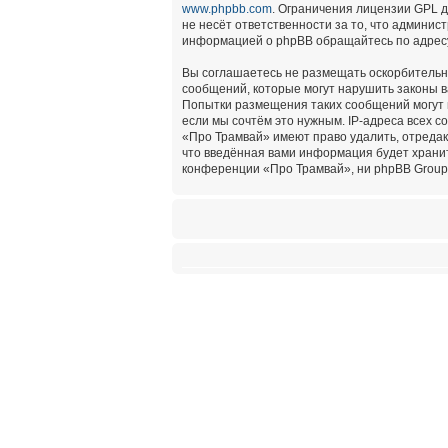
www.phpbb.com
. Ограничения лицензии GPL 
не несёт ответственности за то, что админи
информацией о phpBB обращайтесь по адре
Вы соглашаетесь не размещать оскорбительн
сообщений, которые могут нарушить законы в
Попытки размещения таких сообщений могут 
если мы сочтём это нужным. IP-адреса всех 
«Про Трамвай» имеют право удалить, отредак
что введённая вами информация будет хранит
конференции «Про Трамвай», ни phpBB Group 