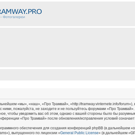
ейшем «мы», «наш», «Про Трамвай», «http://tramway.vinternete.info/forum»),
с ними, пожалуйста, не заходите и не пользуйтесь форумами «Про Трамвай».
ное, чтобы уведомить вас об этом, однако с вашей стороны было бы разумным
онференции «Про Трамвай» после обновления/исправления условий означает 
граммного обеспечения для создания конференций phpBB (в дальнейшем «о
ams»), выпущенного по лицензии «
General Public License
» (в дальнейшем «GP