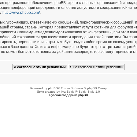
для программного обеспечения phpBB строго связаны с организацией и подд
страция конференций определяет в качестве допустимого содержания и/или п
су
http://www.phpbb.com/
.
ых, угрожающих, клеветнических сообщений, порнографических сообщений, п
ашей страны, страны, которая предоставляет услуги хостинга для форумов 
привести к вашему немедленному отключению от конференции, при этом ваш 
сообщений сохраняются для возможности проведения такой политики. Вы сог
тировать, перенести или закрыть любую тему в любое время по своему усмотр
ься в базе данных. Хотя эта информация не будет открыта третьим лицам б
не может быть ответственна за действия хакеров, которые могут привести к 
Powered by
phpBB
® Forum Software © phpBB Group
Style created by Ilya Spirit @ Spirit_Style 1.0
Русская поддержка phpBB