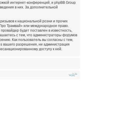
ержкой интернет-конференций, и phpBB Group
оведения в них. За дополнительной
ризывов к национальной розни и прочих
«Про Трамвай» или международное право.
провайдер будет поставлен в известность,
лашаетесь с тем, что администраторы форумов
ению. Как пользователь вы согласны с тем,
ез вашего разрешения, ни администрация
несанкционированному доступу к ней.