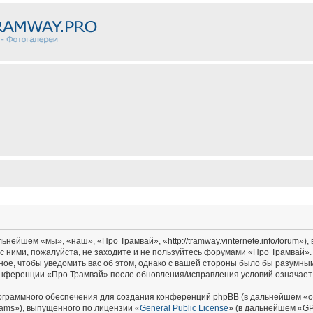
ейшем «мы», «наш», «Про Трамвай», «http://tramway.vinternete.info/forum»),
с ними, пожалуйста, не заходите и не пользуйтесь форумами «Про Трамвай».
ное, чтобы уведомить вас об этом, однако с вашей стороны было бы разумным
онференции «Про Трамвай» после обновления/исправления условий означает 
граммного обеспечения для создания конференций phpBB (в дальнейшем «о
ams»), выпущенного по лицензии «
General Public License
» (в дальнейшем «GP