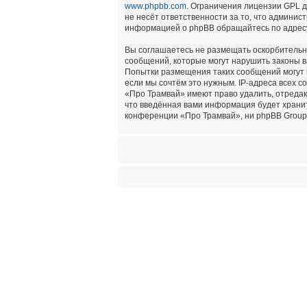
www.phpbb.com
. Ограничения лицензии GPL 
не несёт ответственности за то, что админи
информацией о phpBB обращайтесь по адре
Вы соглашаетесь не размещать оскорбительн
сообщений, которые могут нарушить законы в
Попытки размещения таких сообщений могут 
если мы сочтём это нужным. IP-адреса всех 
«Про Трамвай» имеют право удалить, отредак
что введённая вами информация будет хранит
конференции «Про Трамвай», ни phpBB Group 