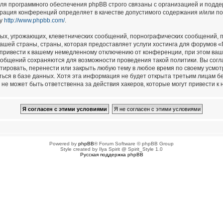
для программного обеспечения phpBB строго связаны с организацией и подд
страция конференций определяет в качестве допустимого содержания и/или п
су
http://www.phpbb.com/
.
ых, угрожающих, клеветнических сообщений, порнографических сообщений, п
ашей страны, страны, которая предоставляет услуги хостинга для форумов 
привести к вашему немедленному отключению от конференции, при этом ваш 
сообщений сохраняются для возможности проведения такой политики. Вы сог
тировать, перенести или закрыть любую тему в любое время по своему усмотр
ься в базе данных. Хотя эта информация не будет открыта третьим лицам б
не может быть ответственна за действия хакеров, которые могут привести к 
Powered by
phpBB
® Forum Software © phpBB Group
Style created by Ilya Spirit @ Spirit_Style 1.0
Русская поддержка phpBB