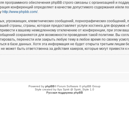
для программного обеспечения phpBB строго связаны с организацией и подд
страция конференций определяет в качестве допустимого содержания и/или п
су
http://www.phpbb.com/
.
ых, угрожающих, клеветнических сообщений, порнографических сообщений, п
ашей страны, страны, которая предоставляет услуги хостинга для форумов 
привести к вашему немедленному отключению от конференции, при этом ваш 
сообщений сохраняются для возможности проведения такой политики. Вы сог
тировать, перенести или закрыть любую тему в любое время по своему усмотр
ься в базе данных. Хотя эта информация не будет открыта третьим лицам б
не может быть ответственна за действия хакеров, которые могут привести к 
Powered by
phpBB
® Forum Software © phpBB Group
Style created by Ilya Spirit @ Spirit_Style 1.0
Русская поддержка phpBB