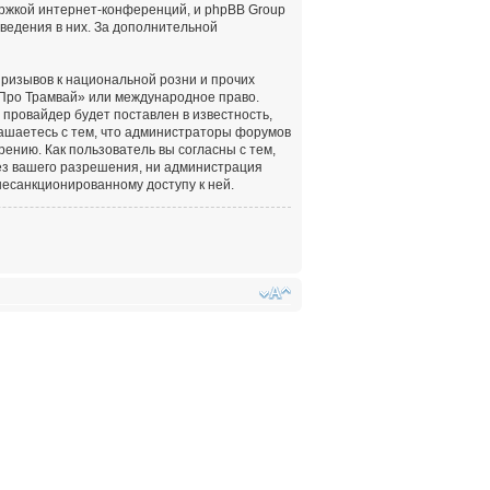
ержкой интернет-конференций, и phpBB Group
оведения в них. За дополнительной
ризывов к национальной розни и прочих
«Про Трамвай» или международное право.
провайдер будет поставлен в известность,
лашаетесь с тем, что администраторы форумов
ению. Как пользователь вы согласны с тем,
ез вашего разрешения, ни администрация
несанкционированному доступу к ней.