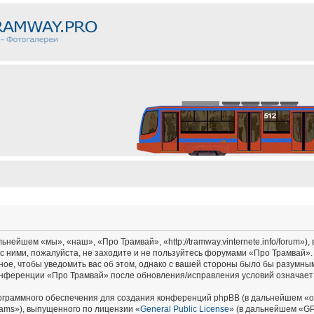
ейшем «мы», «наш», «Про Трамвай», «http://tramway.vinternete.info/forum»),
с ними, пожалуйста, не заходите и не пользуйтесь форумами «Про Трамвай».
ное, чтобы уведомить вас об этом, однако с вашей стороны было бы разумным
онференции «Про Трамвай» после обновления/исправления условий означает 
граммного обеспечения для создания конференций phpBB (в дальнейшем «о
ams»), выпущенного по лицензии «
General Public License
» (в дальнейшем «GP