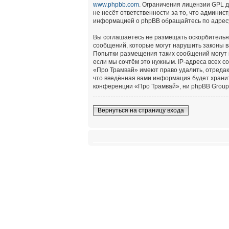
www.phpbb.com
. Ограничения лицензии GPL 
не несёт ответственности за то, что админи
информацией о phpBB обращайтесь по адре
Вы соглашаетесь не размещать оскорбительн
сообщений, которые могут нарушить законы в
Попытки размещения таких сообщений могут 
если мы сочтём это нужным. IP-адреса всех 
«Про Трамвай» имеют право удалить, отредак
что введённая вами информация будет хранит
конференции «Про Трамвай», ни phpBB Group 
Вернуться на страницу входа