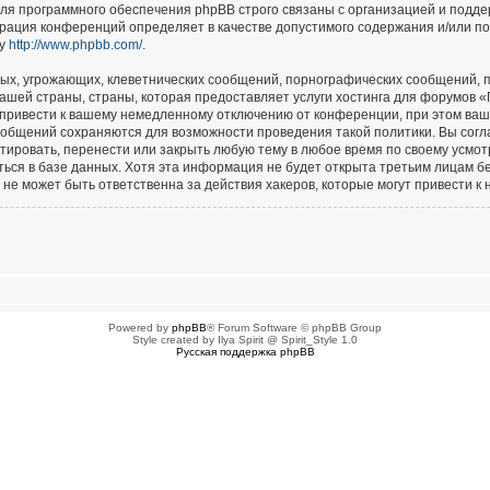
для программного обеспечения phpBB строго связаны с организацией и подд
страция конференций определяет в качестве допустимого содержания и/или п
су
http://www.phpbb.com/
.
ых, угрожающих, клеветнических сообщений, порнографических сообщений, п
ашей страны, страны, которая предоставляет услуги хостинга для форумов 
привести к вашему немедленному отключению от конференции, при этом ваш 
сообщений сохраняются для возможности проведения такой политики. Вы сог
тировать, перенести или закрыть любую тему в любое время по своему усмотр
ься в базе данных. Хотя эта информация не будет открыта третьим лицам б
не может быть ответственна за действия хакеров, которые могут привести к 
Powered by
phpBB
® Forum Software © phpBB Group
Style created by Ilya Spirit @ Spirit_Style 1.0
Русская поддержка phpBB