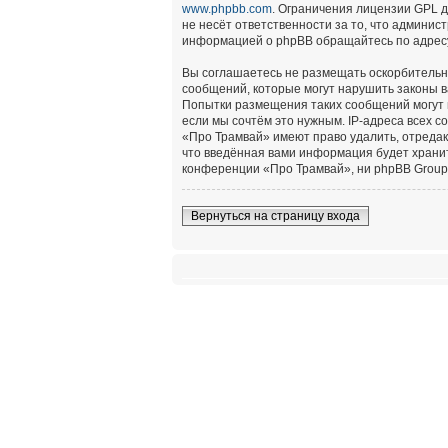
www.phpbb.com
. Ограничения лицензии GPL 
не несёт ответственности за то, что админи
информацией о phpBB обращайтесь по адре
Вы соглашаетесь не размещать оскорбительн
сообщений, которые могут нарушить законы в
Попытки размещения таких сообщений могут 
если мы сочтём это нужным. IP-адреса всех 
«Про Трамвай» имеют право удалить, отредак
что введённая вами информация будет хранит
конференции «Про Трамвай», ни phpBB Group 
Вернуться на страницу входа