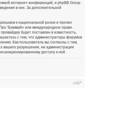
ержкой интернет-конференций, и phpBB Group
оведения в них. За дополнительной
ризывов к национальной розни и прочих
«Про Трамвай» или международное право.
провайдер будет поставлен в известность,
лашаетесь с тем, что администраторы форумов
ению. Как пользователь вы согласны с тем,
ез вашего разрешения, ни администрация
несанкционированному доступу к ней.