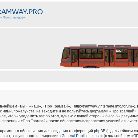
ейшем «мы», «наш», «Про Трамвай», «http://tramway.vinternete.info/forum»),
с ними, пожалуйста, не заходите и не пользуйтесь форумами «Про Трамвай».
ное, чтобы уведомить вас об этом, однако с вашей стороны было бы разумным
онференции «Про Трамвай» после обновления/исправления условий означает 
граммного обеспечения для создания конференций phpBB (в дальнейшем «о
ams»), выпущенного по лицензии «
General Public License
» (в дальнейшем «GP