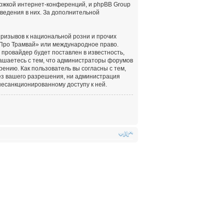
ержкой интернет-конференций, и phpBB Group
оведения в них. За дополнительной
ризывов к национальной розни и прочих
«Про Трамвай» или международное право.
провайдер будет поставлен в известность,
лашаетесь с тем, что администраторы форумов
ению. Как пользователь вы согласны с тем,
ез вашего разрешения, ни администрация
несанкционированному доступу к ней.