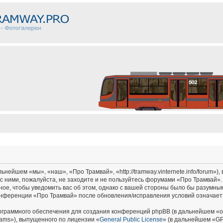
ейшем «мы», «наш», «Про Трамвай», «http://tramway.vinternete.info/forum»),
с ними, пожалуйста, не заходите и не пользуйтесь форумами «Про Трамвай».
ное, чтобы уведомить вас об этом, однако с вашей стороны было бы разумным
онференции «Про Трамвай» после обновления/исправления условий означает 
граммного обеспечения для создания конференций phpBB (в дальнейшем «о
ams»), выпущенного по лицензии «
General Public License
» (в дальнейшем «GP