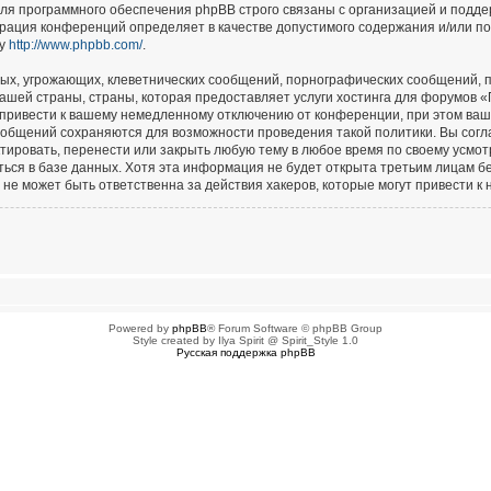
для программного обеспечения phpBB строго связаны с организацией и подд
страция конференций определяет в качестве допустимого содержания и/или п
су
http://www.phpbb.com/
.
ых, угрожающих, клеветнических сообщений, порнографических сообщений, п
ашей страны, страны, которая предоставляет услуги хостинга для форумов 
привести к вашему немедленному отключению от конференции, при этом ваш 
сообщений сохраняются для возможности проведения такой политики. Вы сог
тировать, перенести или закрыть любую тему в любое время по своему усмотр
ься в базе данных. Хотя эта информация не будет открыта третьим лицам б
не может быть ответственна за действия хакеров, которые могут привести к 
Powered by
phpBB
® Forum Software © phpBB Group
Style created by Ilya Spirit @ Spirit_Style 1.0
Русская поддержка phpBB