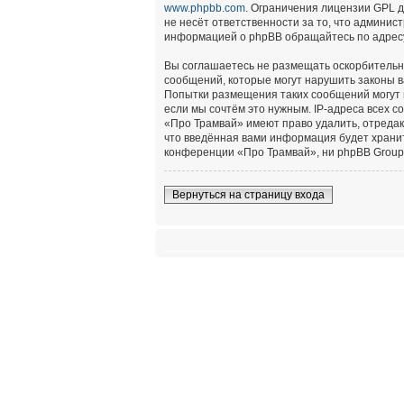
www.phpbb.com
. Ограничения лицензии GPL 
не несёт ответственности за то, что админи
информацией о phpBB обращайтесь по адре
Вы соглашаетесь не размещать оскорбительн
сообщений, которые могут нарушить законы в
Попытки размещения таких сообщений могут 
если мы сочтём это нужным. IP-адреса всех 
«Про Трамвай» имеют право удалить, отредак
что введённая вами информация будет хранит
конференции «Про Трамвай», ни phpBB Group 
Вернуться на страницу входа