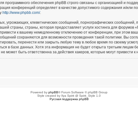
для программного обеспечения phpBB строго связаны с организацией и подд
страция конференций определяет в качестве допустимого содержания и/или п
су
http://www.phpbb.com/
.
ых, угрожающих, клеветнических сообщений, порнографических сообщений, п
ашей страны, страны, которая предоставляет услуги хостинга для форумов 
привести к вашему немедленному отключению от конференции, при этом ваш 
сообщений сохраняются для возможности проведения такой политики. Вы сог
тировать, перенести или закрыть любую тему в любое время по своему усмотр
ься в базе данных. Хотя эта информация не будет открыта третьим лицам б
не может быть ответственна за действия хакеров, которые могут привести к 
Powered by
phpBB
® Forum Software © phpBB Group
Style created by Ilya Spirit @ Spirit_Style 1.0
Русская поддержка phpBB