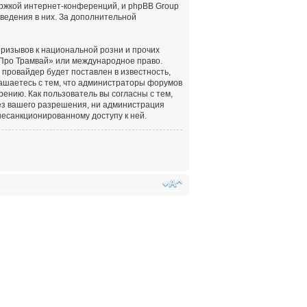
ержкой интернет-конференций, и phpBB Group
оведения в них. За дополнительной
ризывов к национальной розни и прочих
«Про Трамвай» или международное право.
провайдер будет поставлен в известность,
лашаетесь с тем, что администраторы форумов
ению. Как пользователь вы согласны с тем,
ез вашего разрешения, ни администрация
несанкционированному доступу к ней.