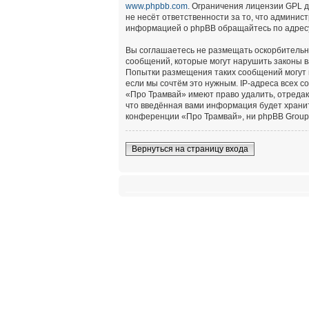
www.phpbb.com
. Ограничения лицензии GPL 
не несёт ответственности за то, что админи
информацией о phpBB обращайтесь по адре
Вы соглашаетесь не размещать оскорбительн
сообщений, которые могут нарушить законы в
Попытки размещения таких сообщений могут 
если мы сочтём это нужным. IP-адреса всех 
«Про Трамвай» имеют право удалить, отредак
что введённая вами информация будет хранит
конференции «Про Трамвай», ни phpBB Group 
Вернуться на страницу входа