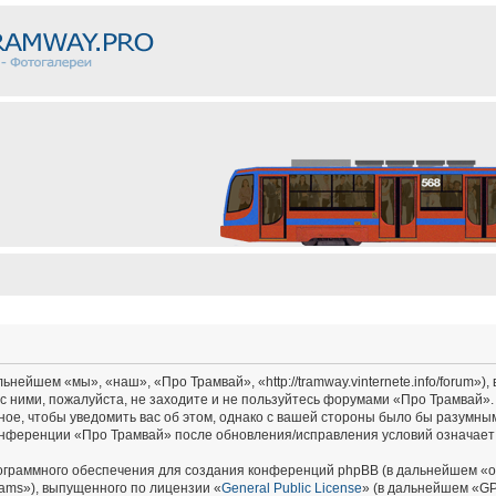
ейшем «мы», «наш», «Про Трамвай», «http://tramway.vinternete.info/forum»),
с ними, пожалуйста, не заходите и не пользуйтесь форумами «Про Трамвай».
ное, чтобы уведомить вас об этом, однако с вашей стороны было бы разумным
онференции «Про Трамвай» после обновления/исправления условий означает 
граммного обеспечения для создания конференций phpBB (в дальнейшем «о
ams»), выпущенного по лицензии «
General Public License
» (в дальнейшем «GP