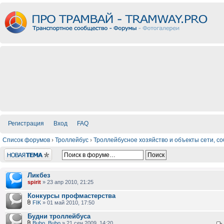
Регистрация
Вход
FAQ
Список форумов
›
Троллейбус
›
Троллейбусное хозяйство и объекты сети, с
Новая тема
Ликбез
spirit
» 23 апр 2010, 21:25
Конкурсы профмастерства
FIK
» 01 май 2010, 17:50
Будни троллейбуса
Bubo_Bubo
» 21 сен 2009, 14:20