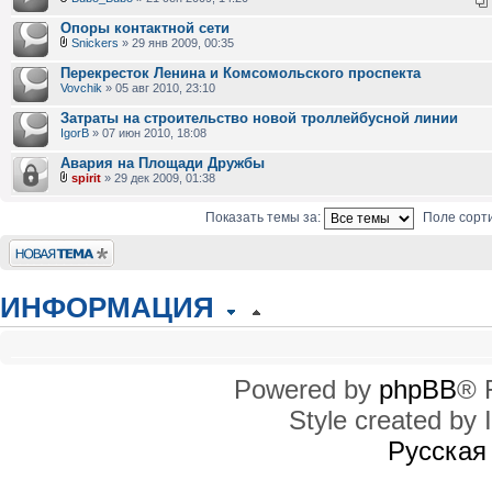
Опоры контактной сети
Snickers
» 29 янв 2009, 00:35
Перекресток Ленина и Комсомольского проспекта
Vovchik
» 05 авг 2010, 23:10
Затраты на строительство новой троллейбусной линии
IgorB
» 07 июн 2010, 18:08
Авария на Площади Дружбы
spirit
» 29 дек 2009, 01:38
Показать темы за:
Поле сорт
Новая тема
ИНФОРМАЦИЯ
КТО СЕЙЧАС НА КОНФЕРЕНЦИИ
Сейчас этот форум просматривают: нет зарегистрированных пользователей
Powered by
phpBB
® 
Style created by I
ПРАВА ДОСТУПА
Вы
не можете
начинать темы
Русская
Вы
не можете
отвечать на сообщения
Вы
не можете
редактировать свои сообщения
Вы
не можете
удалять свои сообщения