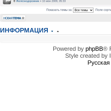
Железнодорожник
» 10 июн 2009, 05:33
Показать темы за:
Поле сорт
Новая тема
ИНФОРМАЦИЯ
КТО СЕЙЧАС НА КОНФЕРЕНЦИИ
Сейчас этот форум просматривают: нет зарегистрированных пользователей
Powered by
phpBB
® 
Style created by I
ПРАВА ДОСТУПА
Вы
не можете
начинать темы
Русская
Вы
не можете
отвечать на сообщения
Вы
не можете
редактировать свои сообщения
Вы
не можете
удалять свои сообщения
Вы
не можете
добавлять вложения