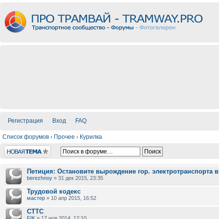
Регистрация
Вход
FAQ
Список форумов
›
Прочее
›
Курилка
Новая тема
Петиция: Остановите вырождение гор. электротранспорта 
berezhnoy
» 31 дек 2015, 23:35
Трудовой кодекс
мастер
» 10 апр 2015, 16:52
СТТС
FIK
» 17 ноя 2014, 12:10