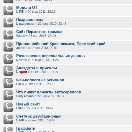
Модели ОТ
FIK
» 04 мар 2011, 18:28
Поздравлялка
passenger
» 22 фев 2010, 23:48
Сайт Пермского трамвая
Wigan
» 08 ноя 2013, 20:22
Пропал ребенок! Краснокамск, Пермский край
andorra
» 14 окт 2013, 00:51
Разглашение персональных данных
мастер
» 09 мар 2013, 21:26
Анекдоты и приколы
spirit
» 15 сен 2010, 19:29
Фан-коллеги из регионов
FIK
» 20 июл 2011, 21:30
Что пишут клиенты автосервисов
FadyAnymn
» 22 ноя 2011, 16:37
Новый сайт!
БКМ
» 15 ноя 2011, 19:42
Счётчик двухтарифный
FIK
» 27 янв 2010, 19:41
Граффити