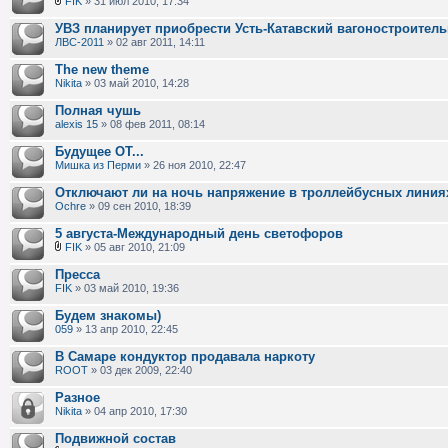
FIK
» 31 июл 2010, 17:34
УВЗ планирует приобрести Усть-Катавский вагоностроител
ЛВС-2011
» 02 авг 2011, 14:11
The new theme
Nikita
» 03 май 2010, 14:28
Полная чушь
alexis 15
» 08 фев 2011, 08:14
Будущее ОТ...
Мишка из Перми
» 26 ноя 2010, 22:47
Отключают ли на ночь напряжение в троллейбусных линия
Ochre
» 09 сен 2010, 18:39
5 августа-Международный день светофоров
FIK
» 05 авг 2010, 21:09
Пресса
FIK
» 03 май 2010, 19:36
Будем знакомы)
059
» 13 апр 2010, 22:45
В Самаре кондуктор продавала наркоту
ROOT
» 03 дек 2009, 22:40
Разное
Nikita
» 04 апр 2010, 17:30
Подвижной состав