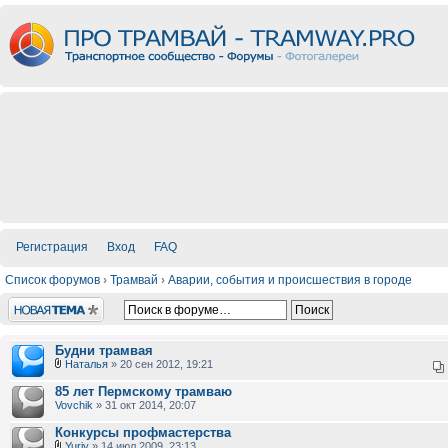
Регистрация
Вход
FAQ
Список форумов
›
Трамвай
›
Аварии, события и происшествия в городе
Новая тема
Будни трамвая
Наталья
» 20 сен 2012, 19:21
85 лет Пермскому трамваю
Vovchik
» 31 окт 2014, 20:07
Конкурсы профмастерства
Yuriy
» 14 июл 2009, 23:13