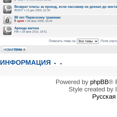
Возврат платы за проезд, если пассажир не доехал до мест
ROOT
» 13 дек 2009, 02:30
80 лет Пермскому трамваю
spirit
» 08 фев 2009, 20:44
Аренда вагона
FIK
» 28 фев 2010, 18:51
Показать темы за:
Поле сорт
Новая тема
ИНФОРМАЦИЯ
КТО СЕЙЧАС НА КОНФЕРЕНЦИИ
Сейчас этот форум просматривают: нет зарегистрированных пользователей
Powered by
phpBB
® 
Style created by I
ПРАВА ДОСТУПА
Вы
не можете
начинать темы
Русская
Вы
не можете
отвечать на сообщения
Вы
не можете
редактировать свои сообщения
Вы
не можете
удалять свои сообщения
Вы
не можете
добавлять вложения