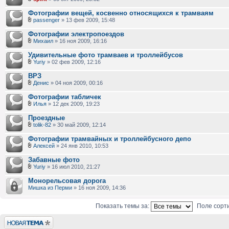
Фотографии вещей, косвенно относящихся к трамваям
passenger
» 13 фев 2009, 15:48
Фотографии электропоездов
Михаил
» 16 ноя 2009, 16:16
Удивительные фото трамваев и троллейбусов
Yuriy
» 02 фев 2009, 12:16
ВРЗ
Денис
» 04 ноя 2009, 00:16
Фотографии табличек
Илья
» 12 дек 2009, 19:23
Проездные
tolik-82
» 30 май 2009, 12:14
Фотографии трамвайных и троллейбусного депо
Алексей
» 24 янв 2010, 10:53
Забавные фото
Yuriy
» 16 июл 2010, 21:27
Монорельсовая дорога
Мишка из Перми
» 16 ноя 2009, 14:36
Показать темы за:
Поле сорт
Новая тема