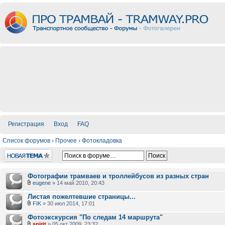
Регистрация
Вход
FAQ
Список форумов
›
Прочее
›
Фотокладовка
Новая тема
Фотографии трамваев и троллейбусов из разных стран
eugene
» 14 май 2010, 20:43
Листая пожелтевшие страницы...
FIK
» 30 июл 2014, 17:01
Фотоэкскурсия "По следам 14 маршрута"
spirit
» 05 окт 2009, 23:32