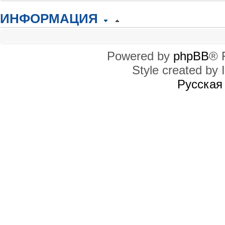
ИНФОРМАЦИЯ
КТО СЕЙЧАС НА КОНФЕРЕНЦИИ
Сейчас этот форум просматривают: нет зарегистрированных пользователей
Powered by
phpBB
® 
Style created by I
ПРАВА ДОСТУПА
Вы
не можете
начинать темы
Русская
Вы
не можете
отвечать на сообщения
Вы
не можете
редактировать свои сообщения
Вы
не можете
удалять свои сообщения
Вы
не можете
добавлять вложения