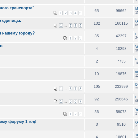
ного транспорта"
M
65
99662
1
1
2
3
4
5
е единицы.
O
132
160115
0
1
7
8
9
...
ы нашему городу?
F
35
42397
2
1
2
3
ев
V
4
10298
3
F
2
7735
1
to
10
19876
1
D
105
232999
2
1
6
7
8
...
F
92
256646
0
1
5
6
7
...
Y
36
59073
1
1
2
3
шему форуму 1 год!
O
3
9510
2
Y
4
10601