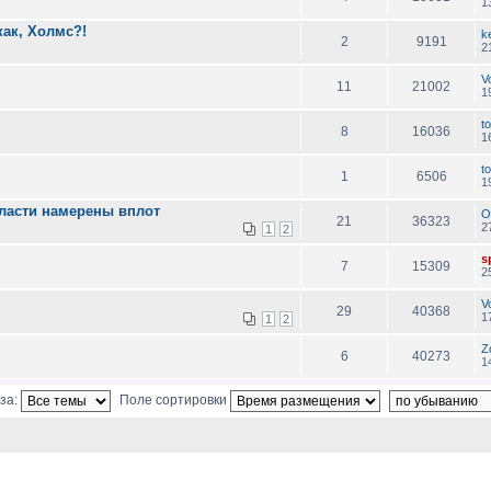
1
как, Холмс?!
k
2
9191
2
V
11
21002
1
to
8
16036
1
to
1
6506
1
ласти намерены вплот
O
21
36323
2
1
2
sp
7
15309
2
V
29
40368
1
1
2
Z
6
40273
1
за:
Поле сортировки