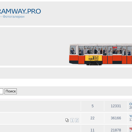
O
5
12331
2
Y
22
36166
1
1
2
sp
11
21878
1