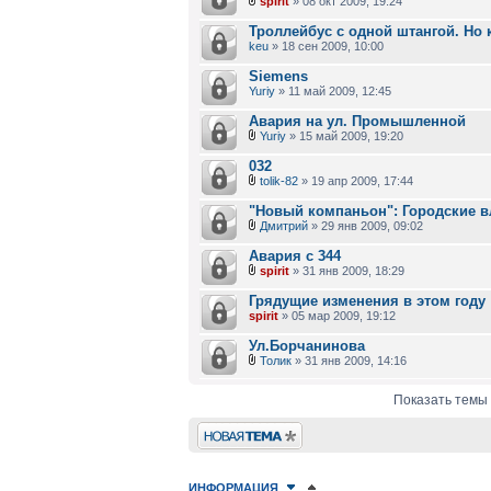
spirit
» 08 окт 2009, 19:24
Троллейбус с одной штангой. Но 
keu
» 18 сен 2009, 10:00
Siemens
Yuriy
» 11 май 2009, 12:45
Авария на ул. Промышленной
Yuriy
» 15 май 2009, 19:20
032
tolik-82
» 19 апр 2009, 17:44
"Новый компаньон": Городские в
Дмитрий
» 29 янв 2009, 09:02
Авария с 344
spirit
» 31 янв 2009, 18:29
Грядущие изменения в этом году
spirit
» 05 мар 2009, 19:12
Ул.Борчанинова
Толик
» 31 янв 2009, 14:16
Показать темы 
Новая тема
ИНФОРМАЦИЯ