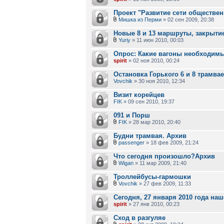
Проект "Развитие сети обществен
Мишка из Перми
» 02 сен 2009, 20:38
Новые 8 и 13 маршруты, закрыти
Yuriy
» 11 июн 2010, 00:03
Опрос: Какие вагоны необходим
spirit
» 02 ноя 2010, 00:24
Остановка Горького 6 и 8 трамва
Vovchik
» 30 ноя 2010, 12:34
Визит корейцев
FIK
» 09 сен 2010, 19:37
091 и Порш
FIK
» 28 мар 2010, 20:40
Будни трамвая. Архив
passenger
» 18 фев 2009, 21:24
Что сегодня произошло?Архив
Wigan
» 11 мар 2009, 21:40
Троллейбусы-гармошки
Vovchik
» 27 фев 2009, 11:33
Сегодня, 27 января 2010 года на
spirit
» 27 янв 2010, 00:23
Сход в разгуляе