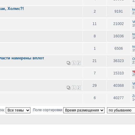
1
как, Холмс?!
k
2
9191
2
V
11
21002
1
to
8
16036
1
to
1
6506
1
ласти намерены вплот
O
21
36323
2
1
2
sp
7
15310
2
V
29
40368
1
1
2
Z
6
40277
1
за:
Поле сортировки