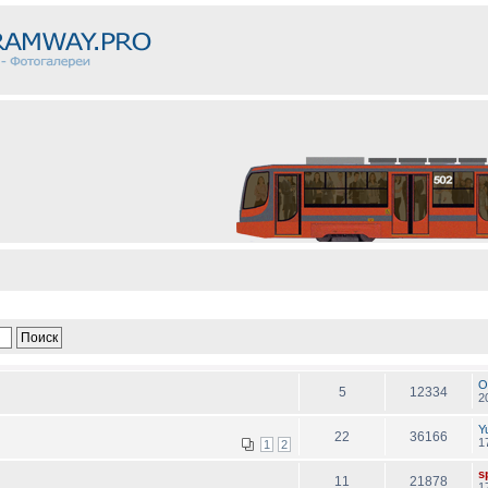
O
5
12334
2
Y
22
36166
1
1
2
sp
11
21878
1