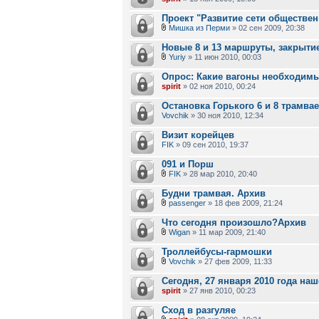
Проект "Развитие сети обществен
Мишка из Перми
» 02 сен 2009, 20:38
Новые 8 и 13 маршруты, закрыти
Yuriy
» 11 июн 2010, 00:03
Опрос: Какие вагоны необходим
spirit
» 02 ноя 2010, 00:24
Остановка Горького 6 и 8 трамва
Vovchik
» 30 ноя 2010, 12:34
Визит корейцев
FIK
» 09 сен 2010, 19:37
091 и Порш
FIK
» 28 мар 2010, 20:40
Будни трамвая. Архив
passenger
» 18 фев 2009, 21:24
Что сегодня произошло?Архив
Wigan
» 11 мар 2009, 21:40
Троллейбусы-гармошки
Vovchik
» 27 фев 2009, 11:33
Сегодня, 27 января 2010 года на
spirit
» 27 янв 2010, 00:23
Сход в разгуляе