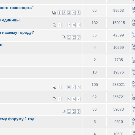
ного транспорта"
M
65
99663
1
1
2
3
4
5
е единицы.
O
132
160115
0
1
7
8
9
...
ы нашему городу?
F
35
42399
2
1
2
3
ев
V
4
10299
3
F
2
7735
1
to
10
19876
1
D
105
233021
2
1
6
7
8
...
F
92
256721
0
1
5
6
7
...
Y
36
59073
1
1
2
3
шему форуму 1 год!
O
3
9510
2
Y
4
10601