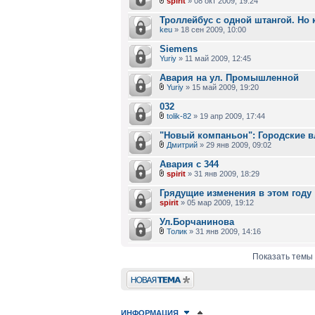
spirit
» 08 окт 2009, 19:24
Троллейбус с одной штангой. Но 
keu
» 18 сен 2009, 10:00
Siemens
Yuriy
» 11 май 2009, 12:45
Авария на ул. Промышленной
Yuriy
» 15 май 2009, 19:20
032
tolik-82
» 19 апр 2009, 17:44
"Новый компаньон": Городские в
Дмитрий
» 29 янв 2009, 09:02
Авария с 344
spirit
» 31 янв 2009, 18:29
Грядущие изменения в этом году
spirit
» 05 мар 2009, 19:12
Ул.Борчанинова
Толик
» 31 янв 2009, 14:16
Показать темы 
Новая тема
ИНФОРМАЦИЯ