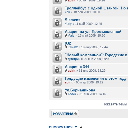
spirit
» 08 окт 2009, 19:24
Троллейбус с одной штангой. Но 
keu
» 18 сен 2009, 10:00
Siemens
Yuriy
» 11 май 2009, 12:45
Авария на ул. Промышленной
Yuriy
» 15 май 2009, 19:20
032
tolik-82
» 19 апр 2009, 17:44
"Новый компаньон": Городские в
Дмитрий
» 29 янв 2009, 09:02
Авария с 344
spirit
» 31 янв 2009, 18:29
Грядущие изменения в этом году
spirit
» 05 мар 2009, 19:12
Ул.Борчанинова
Толик
» 31 янв 2009, 14:16
Показать темы 
Новая тема
ИНФОРМАЦИЯ