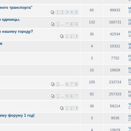
ного транспорта"
M
65
99933
1
1
2
3
4
5
е единицы.
O
132
160731
0
1
7
8
9
...
ы нашему городу?
F
35
42534
2
1
2
3
ев
V
4
10321
3
F
2
7752
1
to
10
19928
1
D
105
233724
2
1
6
7
8
...
F
92
257333
0
1
5
6
7
...
Y
36
59214
1
1
2
3
шему форуму 1 год!
O
3
9536
2
Y
4
10629