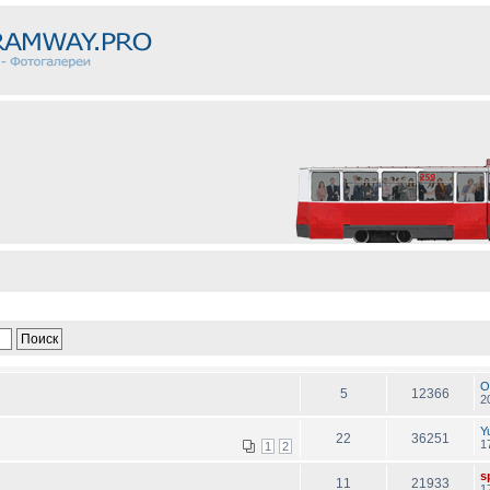
O
5
12366
2
Y
22
36251
1
1
2
sp
11
21933
1