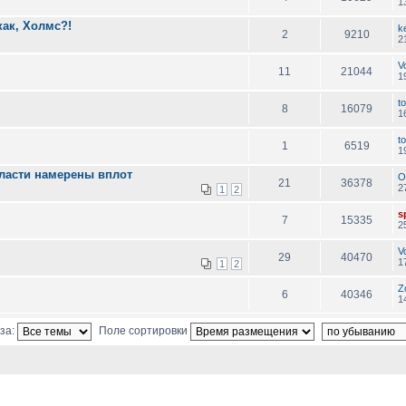
1
как, Холмс?!
k
2
9210
2
V
11
21044
1
to
8
16079
1
to
1
6519
1
ласти намерены вплот
O
21
36378
2
1
2
sp
7
15335
2
V
29
40470
1
1
2
Z
6
40346
1
за:
Поле сортировки