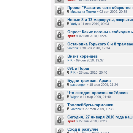
Проект "Развитие сети обществен
Мишка из Перми
» 02 сен 2009, 20:38
Новые 8 и 13 маршруты, закрыти
Yuriy
» 11 июн 2010, 00:03
Опрос: Какие вагоны необходим
spirit
» 02 ноя 2010, 00:24
Остановка Горького 6 и 8 трамва
Vovchik
» 30 ноя 2010, 12:34
Визит корейцев
FIK
» 09 сен 2010, 19:37
091 и Порш
FIK
» 28 мар 2010, 20:40
Будни трамвая. Архив
passenger
» 18 фев 2009, 21:24
Что сегодня произошло?Архив
Wigan
» 11 мар 2009, 21:40
Троллейбусы-гармошки
Vovchik
» 27 фев 2009, 11:33
Сегодня, 27 января 2010 года на
spirit
» 27 янв 2010, 00:23
Сход в разгуляе