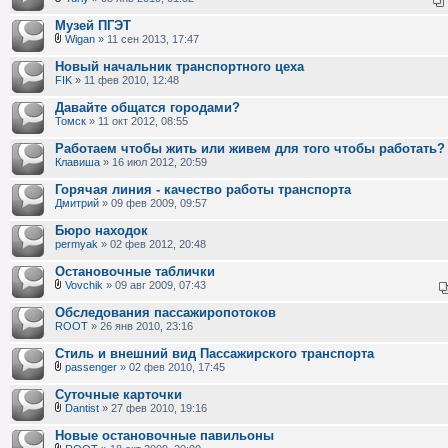
Музей ПГЭТ
Wigan
» 11 сен 2013, 17:47
Новый начальник транспортного цеха
FIK
» 11 фев 2010, 12:48
Давайте общатся городами?
Томск
» 11 окт 2012, 08:55
Работаем чтобы жить или живем для того чтобы работать?
Клавиша
» 16 июл 2012, 20:59
Горячая линия - качество работы транспорта
Дмитрий
» 09 фев 2009, 09:57
Бюро находок
permyak
» 02 фев 2012, 20:48
Остановочные таблички
Vovchik
» 09 авг 2009, 07:43
Обследования пассажиропотоков
ROOT
» 26 янв 2010, 23:16
Стиль и внешний вид Пассажирского транспорта
passenger
» 02 фев 2010, 17:45
Суточные карточки
Dantist
» 27 фев 2010, 19:16
Новые остановочные павильоны