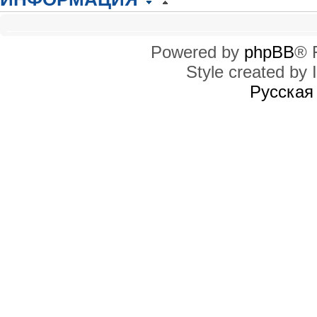
КТО СЕЙЧАС НА КОНФЕРЕНЦИИ
Сейчас этот форум просматривают: нет зарегистрированных пользователей
Powered by
phpBB
® 
Style created by I
ПРАВА ДОСТУПА
Вы
не можете
начинать темы
Русская
Вы
не можете
отвечать на сообщения
Вы
не можете
редактировать свои сообщения
Вы
не можете
удалять свои сообщения
Вы
не можете
добавлять вложения