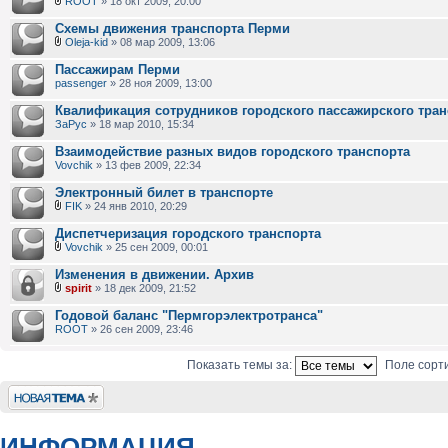
ROOT
» 18 окт 2009, 20:00
Схемы движения транспорта Перми
Oleja-kid
» 08 мар 2009, 13:06
Пассажирам Перми
passenger
» 28 ноя 2009, 13:00
Квалификация сотрудников городского пассажирского тран
ЗаРус
» 18 мар 2010, 15:34
Взаимодействие разных видов городского транспорта
Vovchik
» 13 фев 2009, 22:34
Электронный билет в транспорте
FIK
» 24 янв 2010, 20:29
Диспетчеризация городского транспорта
Vovchik
» 25 сен 2009, 00:01
Изменения в движении. Архив
spirit
» 18 дек 2009, 21:52
Годовой баланс "Пермгорэлектротранса"
ROOT
» 26 сен 2009, 23:46
Показать темы за:
Поле сорт
Новая тема
ИНФОРМАЦИЯ