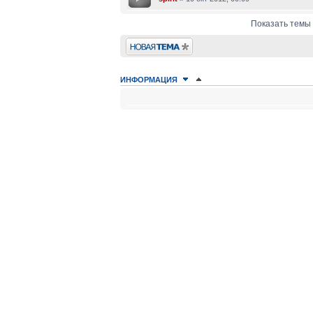
Показать темы 
Новая тема
ИНФОРМАЦИЯ
КТО СЕЙЧАС НА КОНФЕРЕНЦИИ
Сейчас этот форум просматривают: нет зарегистрир
ПРАВА ДОСТУПА
Вы
не можете
начинать темы
Вы
не можете
отвечать на сообщения
Вы
не можете
редактировать свои сообщения
Вы
не можете
удалять свои сообщения
Вы
не можете
добавлять вложения