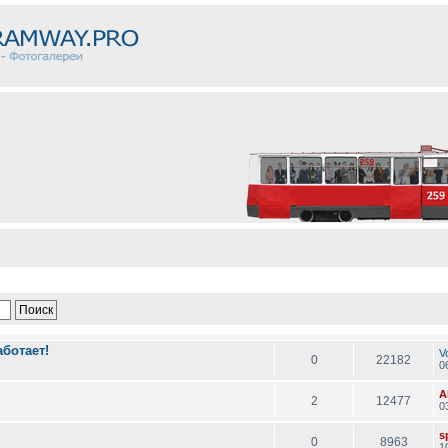
ботает!
V
0
22182
0
A
2
12477
0
sp
0
8963
1