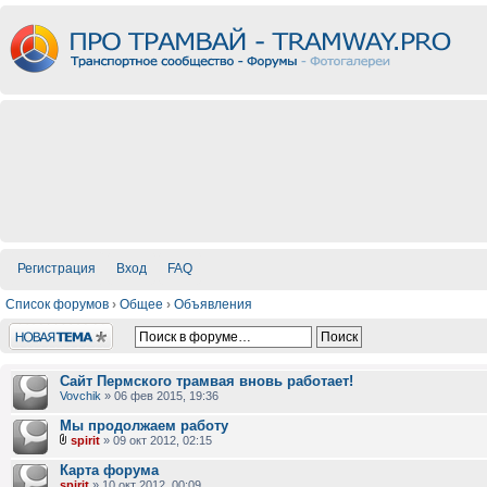
Регистрация
Вход
FAQ
Список форумов
›
Общее
›
Объявления
Новая тема
Сайт Пермского трамвая вновь работает!
Vovchik
» 06 фев 2015, 19:36
Мы продолжаем работу
spirit
» 09 окт 2012, 02:15
Карта форума
spirit
» 10 окт 2012, 00:09