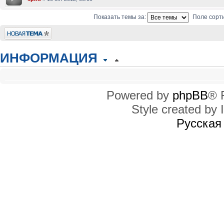
Показать темы за:
Поле сорт
Новая тема
ИНФОРМАЦИЯ
КТО СЕЙЧАС НА КОНФЕРЕНЦИИ
Сейчас этот форум просматривают: нет зарегистрированных пользователей
Powered by
phpBB
® 
Style created by I
ПРАВА ДОСТУПА
Вы
не можете
начинать темы
Русская
Вы
не можете
отвечать на сообщения
Вы
не можете
редактировать свои сообщения
Вы
не можете
удалять свои сообщения
Вы
не можете
добавлять вложения