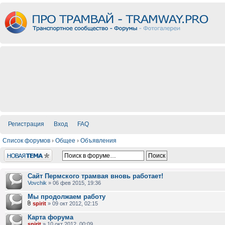
Регистрация
Вход
FAQ
Список форумов
›
Общее
›
Объявления
Новая тема
Сайт Пермского трамвая вновь работает!
Vovchik
» 06 фев 2015, 19:36
Мы продолжаем работу
spirit
» 09 окт 2012, 02:15
Карта форума
spirit
» 10 окт 2012, 00:09