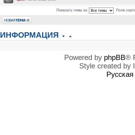
Показать темы за:
Поле сорт
Новая тема
ИНФОРМАЦИЯ
КТО СЕЙЧАС НА КОНФЕРЕНЦИИ
Сейчас этот форум просматривают: нет зарегистрированных пользователей
Powered by
phpBB
® 
Style created by I
ПРАВА ДОСТУПА
Вы
не можете
начинать темы
Русская
Вы
не можете
отвечать на сообщения
Вы
не можете
редактировать свои сообщения
Вы
не можете
удалять свои сообщения
Вы
не можете
добавлять вложения