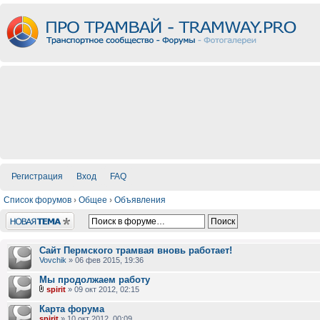
Регистрация
Вход
FAQ
Список форумов
›
Общее
›
Объявления
Новая тема
Сайт Пермского трамвая вновь работает!
Vovchik
» 06 фев 2015, 19:36
Мы продолжаем работу
spirit
» 09 окт 2012, 02:15
Карта форума
spirit
» 10 окт 2012, 00:09