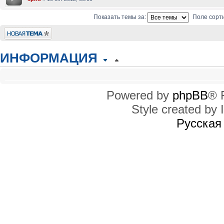
Показать темы за:
Поле сорт
Новая тема
ИНФОРМАЦИЯ
КТО СЕЙЧАС НА КОНФЕРЕНЦИИ
Сейчас этот форум просматривают: нет зарегистрированных пользователей
Powered by
phpBB
® 
Style created by I
ПРАВА ДОСТУПА
Вы
не можете
начинать темы
Русская
Вы
не можете
отвечать на сообщения
Вы
не можете
редактировать свои сообщения
Вы
не можете
удалять свои сообщения
Вы
не можете
добавлять вложения