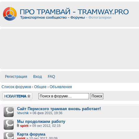
Регистрация
Вход
FAQ
Список форумов
›
Общее
›
Объявления
Новая тема
Сайт Пермского трамвая вновь работает!
Vovchik
» 06 фев 2015, 19:36
Мы продолжаем работу
spirit
» 09 окт 2012, 02:15
Карта форума
spirit
» 10 окт 2012, 00:09