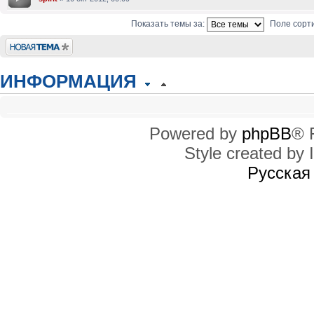
Показать темы за:
Поле сорт
Новая тема
ИНФОРМАЦИЯ
КТО СЕЙЧАС НА КОНФЕРЕНЦИИ
Сейчас этот форум просматривают: нет зарегистрированных пользователей
Powered by
phpBB
® 
Style created by I
ПРАВА ДОСТУПА
Вы
не можете
начинать темы
Русская
Вы
не можете
отвечать на сообщения
Вы
не можете
редактировать свои сообщения
Вы
не можете
удалять свои сообщения
Вы
не можете
добавлять вложения