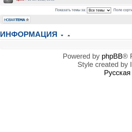
Показать темы за:
Поле сорт
Новая тема
ИНФОРМАЦИЯ
КТО СЕЙЧАС НА КОНФЕРЕНЦИИ
Сейчас этот форум просматривают: нет зарегистрированных пользователей
Powered by
phpBB
® 
Style created by I
ПРАВА ДОСТУПА
Вы
не можете
начинать темы
Русская
Вы
не можете
отвечать на сообщения
Вы
не можете
редактировать свои сообщения
Вы
не можете
удалять свои сообщения
Вы
не можете
добавлять вложения