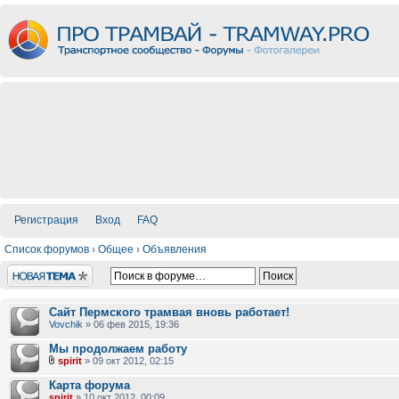
Регистрация
Вход
FAQ
Список форумов
›
Общее
›
Объявления
Новая тема
Сайт Пермского трамвая вновь работает!
Vovchik
» 06 фев 2015, 19:36
Мы продолжаем работу
spirit
» 09 окт 2012, 02:15
Карта форума
spirit
» 10 окт 2012, 00:09