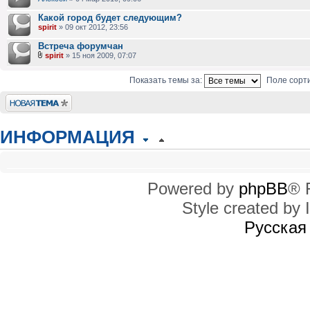
Какой город будет следующим?
spirit
» 09 окт 2012, 23:56
Встреча форумчан
spirit
» 15 ноя 2009, 07:07
Показать темы за:
Поле сорт
Новая тема
ИНФОРМАЦИЯ
КТО СЕЙЧАС НА КОНФЕРЕНЦИИ
Сейчас этот форум просматривают: нет зарегистрированных пользователей
Powered by
phpBB
® 
Style created by I
ПРАВА ДОСТУПА
Вы
не можете
начинать темы
Русская
Вы
не можете
отвечать на сообщения
Вы
не можете
редактировать свои сообщения
Вы
не можете
удалять свои сообщения
Вы
не можете
добавлять вложения