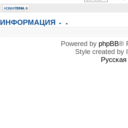
Новая тема
ИНФОРМАЦИЯ
КТО СЕЙЧАС НА КОНФЕРЕНЦИИ
Сейчас этот форум просматривают: нет зарегистрированных пользователей
Powered by
phpBB
® 
Style created by I
ПРАВА ДОСТУПА
Вы
не можете
начинать темы
Русская
Вы
не можете
отвечать на сообщения
Вы
не можете
редактировать свои сообщения
Вы
не можете
удалять свои сообщения
Вы
не можете
добавлять вложения