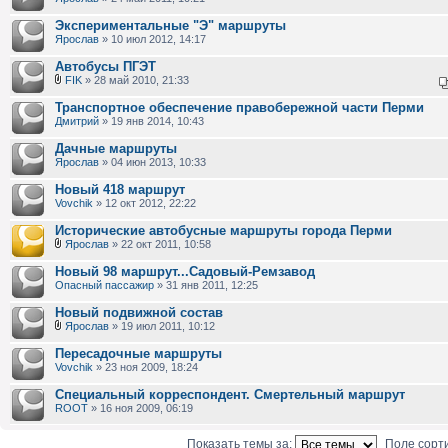
Экспериментальные "Э" маршруты
Ярослав
» 10 июл 2012, 14:17
Автобусы ПГЭТ
FIK
» 28 май 2010, 21:33
Транспортное обеспечение правобережной части Перми
Дмитрий
» 19 янв 2014, 10:43
Дачные маршруты
Ярослав
» 04 июн 2013, 10:33
Новый 418 маршрут
Vovchik
» 12 окт 2012, 22:22
Исторические автобусные маршруты города Перми
Ярослав
» 22 окт 2011, 10:58
Новый 98 маршрут...Садовый-Ремзавод
Опасный пассажир
» 31 янв 2011, 12:25
Новый подвижной состав
Ярослав
» 19 июл 2011, 10:12
Пересадочные маршруты
Vovchik
» 23 ноя 2009, 18:24
Специальный корреспондент. Смертельный маршрут
ROOT
» 16 ноя 2009, 06:19
Показать темы за:
Поле сорт