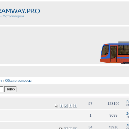
рт
›
Общие вопросы
R
57
123196
0
1
2
3
4
Z
1
9099
2
A
34
73916
0