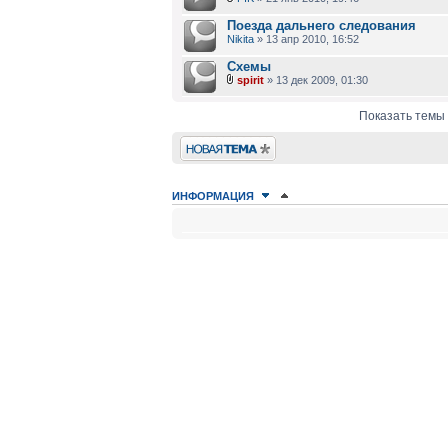
Поезда дальнего следования
Nikita
» 13 апр 2010, 16:52
Схемы
spirit
» 13 дек 2009, 01:30
Показать темы 
Новая тема
ИНФОРМАЦИЯ
КТО СЕЙЧАС НА КОНФЕРЕНЦИИ
Сейчас этот форум просматривают: нет зарегистрир
ПРАВА ДОСТУПА
Вы
не можете
начинать темы
Вы
не можете
отвечать на сообщения
Вы
не можете
редактировать свои сообщения
Вы
не можете
удалять свои сообщения
Вы
не можете
добавлять вложения