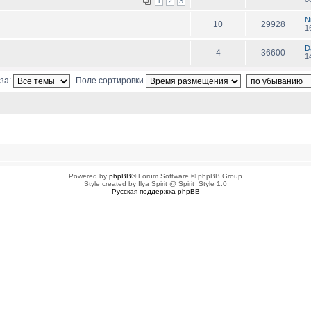
1
2
3
Ni
10
29928
1
D
4
36600
1
за:
Поле сортировки
ованных пользователей
Powered by
phpBB
® Forum Software © phpBB Group
Style created by Ilya Spirit @ Spirit_Style 1.0
Русская поддержка phpBB