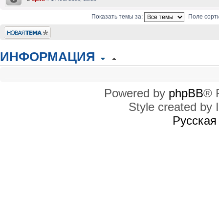
Показать темы за:
Поле сорт
Новая тема
ИНФОРМАЦИЯ
КТО СЕЙЧАС НА КОНФЕРЕНЦИИ
Сейчас этот форум просматривают: нет зарегистрированных пользователей
Powered by
phpBB
® 
Style created by I
ПРАВА ДОСТУПА
Вы
не можете
начинать темы
Русская
Вы
не можете
отвечать на сообщения
Вы
не можете
редактировать свои сообщения
Вы
не можете
удалять свои сообщения
Вы
не можете
добавлять вложения