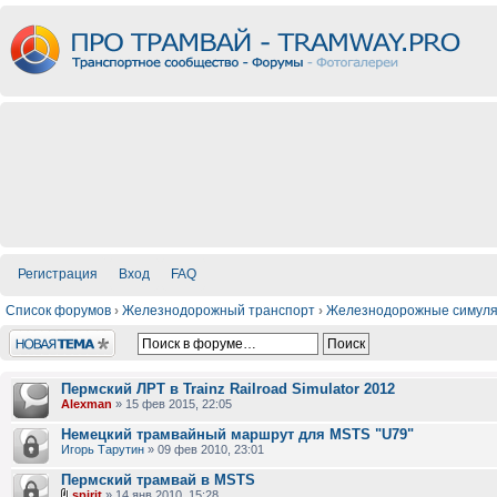
Регистрация
Вход
FAQ
Список форумов
›
Железнодорожный транспорт
›
Железнодорожные симул
Новая тема
Пермский ЛРТ в Trainz Railroad Simulator 2012
Alexman
» 15 фев 2015, 22:05
Немецкий трамвайный маршрут для MSTS "U79"
Игорь Тарутин
» 09 фев 2010, 23:01
Пермский трамвай в MSTS
spirit
» 14 янв 2010, 15:28