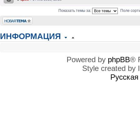
Показать темы за:
Поле сорт
Новая тема
ИНФОРМАЦИЯ
КТО СЕЙЧАС НА КОНФЕРЕНЦИИ
Сейчас этот форум просматривают: нет зарегистрированных пользователей
Powered by
phpBB
® 
Style created by I
ПРАВА ДОСТУПА
Вы
не можете
начинать темы
Русская
Вы
не можете
отвечать на сообщения
Вы
не можете
редактировать свои сообщения
Вы
не можете
удалять свои сообщения
Вы
не можете
добавлять вложения