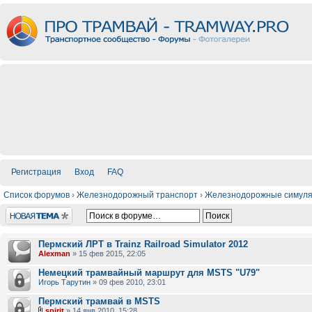
Регистрация
Вход
FAQ
Список форумов
›
Железнодорожный транспорт
›
Железнодорожные симул
Новая тема
Пермский ЛРТ в Trainz Railroad Simulator 2012
Alexman
» 15 фев 2015, 22:05
Немецкий трамвайный маршрут для MSTS "U79"
Игорь Тарутин
» 09 фев 2010, 23:01
Пермский трамвай в MSTS
spirit
» 14 янв 2010, 15:28