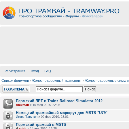
Регистрация
Вход
FAQ
Список форумов
›
Железнодорожный транспорт
›
Железнодорожные симул
Новая тема
Пермский ЛРТ в Trainz Railroad Simulator 2012
Alexman
» 15 фев 2015, 22:05
Немецкий трамвайный маршрут для MSTS "U79"
Игорь Тарутин
» 09 фев 2010, 23:01
Пермский трамвай в MSTS
spirit
» 14 янв 2010, 15:28