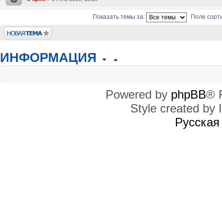
Показать темы за:
Поле сорт
Новая тема
ИНФОРМАЦИЯ
КТО СЕЙЧАС НА КОНФЕРЕНЦИИ
Сейчас этот форум просматривают: нет зарегистрированных пользователей
Powered by
phpBB
® 
Style created by I
ПРАВА ДОСТУПА
Вы
не можете
начинать темы
Русская
Вы
не можете
отвечать на сообщения
Вы
не можете
редактировать свои сообщения
Вы
не можете
удалять свои сообщения
Вы
не можете
добавлять вложения