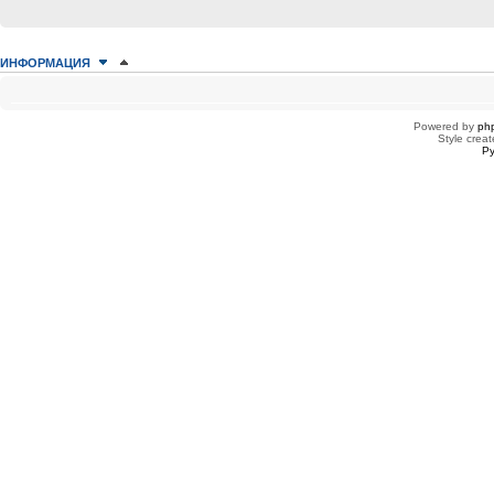
ИНФОРМАЦИЯ
КТО СЕЙЧАС НА КОНФЕРЕНЦИИ
Сейчас этот форум просматривают: нет зарегистрированных пользователей
Powered by
ph
Style creat
Ру