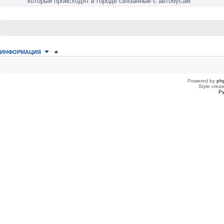
который происходят в городе связанные с автобусам
ИНФОРМАЦИЯ
КТО СЕЙЧАС НА КОНФЕРЕНЦИИ
Сейчас этот форум просматривают: нет зарегистрированных пользователей
Powered by
ph
Style creat
Ру