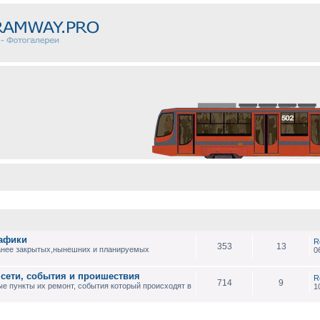
рафики
R
353
13
анее закрытых,нынешних и планируемых
0
 сети, события и проишествия
R
714
9
е пункты их ремонт, события который происходят в
1