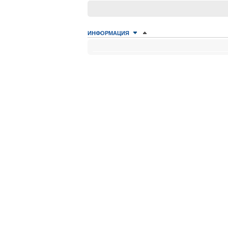
ИНФОРМАЦИЯ
КТО СЕЙЧАС НА КОНФЕРЕНЦИИ
Сейчас этот форум просматривают: нет зарегистрир