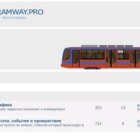
рафики
R
353
13
анее закрытых,нынешних и планируемых
0
 сети, события и проишествия
R
714
9
е пункты их ремонт, события который происходят в
1