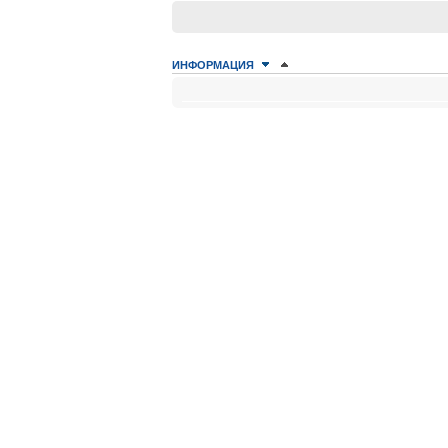
ИНФОРМАЦИЯ
КТО СЕЙЧАС НА КОНФЕРЕНЦИИ
Сейчас этот форум просматривают: нет зарегистрир