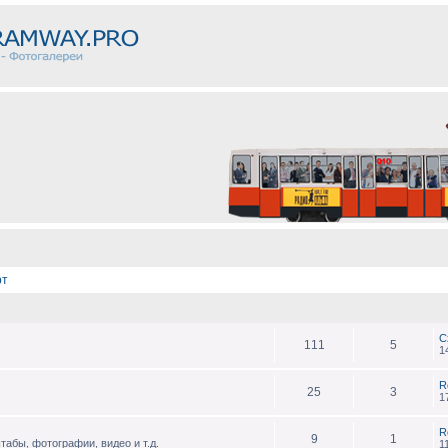
рт
С
111
5
1
R
25
3
1
R
9
1
абы, фотографии, видео и т.д.
1