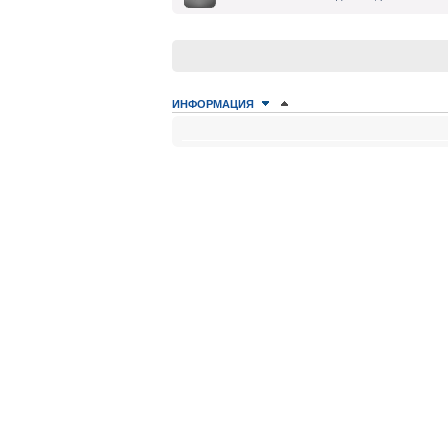
ИНФОРМАЦИЯ
КТО СЕЙЧАС НА КОНФЕРЕНЦИИ
Сейчас этот форум просматривают: нет зарегистрир