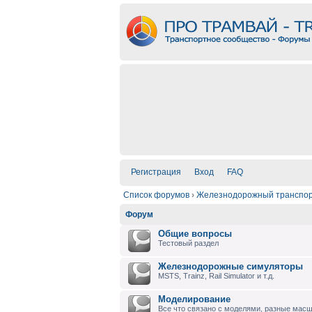
Регистрация
Вход
FAQ
Список форумов
›
Железнодорожный транспо
Форум
Общие вопросы
Тестовый раздел
Железнодорожные симуляторы
MSTS, Trainz, Rail Simulator и т.д.
Моделирование
Все что связано с моделями, разные масшт