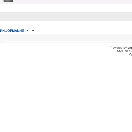
ИНФОРМАЦИЯ
КТО СЕЙЧАС НА КОНФЕРЕНЦИИ
Сейчас этот форум просматривают: нет зарегистрированных пользователей
Powered by
ph
Style creat
Ру