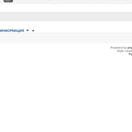
ИНФОРМАЦИЯ
КТО СЕЙЧАС НА КОНФЕРЕНЦИИ
Сейчас этот форум просматривают: нет зарегистрированных пользователей
Powered by
ph
Style creat
Ру