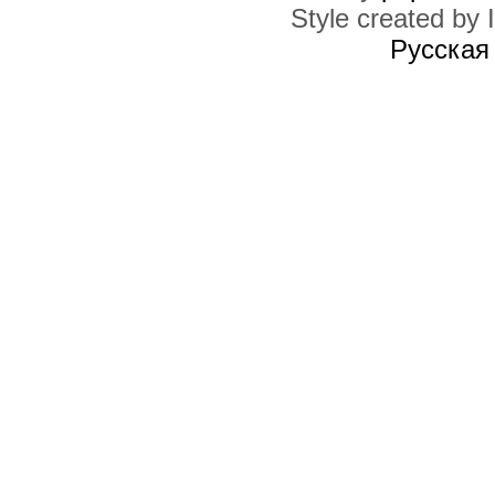
Style created by I
ПРАВА ДОСТУПА
Вы
не можете
начинать темы
Русская
Вы
не можете
отвечать на сообщения
Вы
не можете
редактировать свои сообщения
Вы
не можете
удалять свои сообщения
Вы
не можете
добавлять вложения