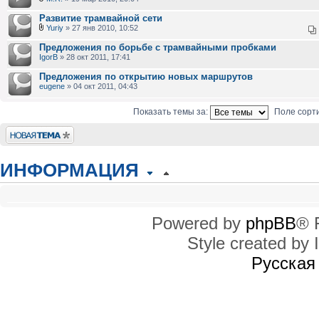
Развитие трамвайной сети
Yuriy
» 27 янв 2010, 10:52
Предложения по борьбе с трамвайными пробками
IgorB
» 28 окт 2011, 17:41
Предложения по открытию новых маршрутов
eugene
» 04 окт 2011, 04:43
Показать темы за:
Поле сорт
Новая тема
ИНФОРМАЦИЯ
КТО СЕЙЧАС НА КОНФЕРЕНЦИИ
Сейчас этот форум просматривают: нет зарегистрированных пользователей
Powered by
phpBB
® 
Style created by I
ПРАВА ДОСТУПА
Вы
не можете
начинать темы
Русская
Вы
не можете
отвечать на сообщения
Вы
не можете
редактировать свои сообщения
Вы
не можете
удалять свои сообщения
Вы
не можете
добавлять вложения