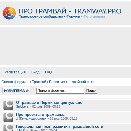
Регистрация
Вход
FAQ
Список форумов
›
Трамвай
›
Развитие трамвайной сети
Новая тема
О трамвае в Перми концептуально
Snickers
» 02 фев 2009, 00:13
Про проекты о трамваях...
Железнодорожник
» 13 июл 2009, 05:16
Генеральный план развития трамвайной сети
M.R.
» 19 мар 2010, 20:04