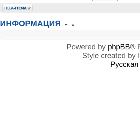
Новая тема
ИНФОРМАЦИЯ
КТО СЕЙЧАС НА КОНФЕРЕНЦИИ
Сейчас этот форум просматривают: нет зарегистрированных пользователей
Powered by
phpBB
® 
Style created by I
ПРАВА ДОСТУПА
Вы
не можете
начинать темы
Русская
Вы
не можете
отвечать на сообщения
Вы
не можете
редактировать свои сообщения
Вы
не можете
удалять свои сообщения
Вы
не можете
добавлять вложения