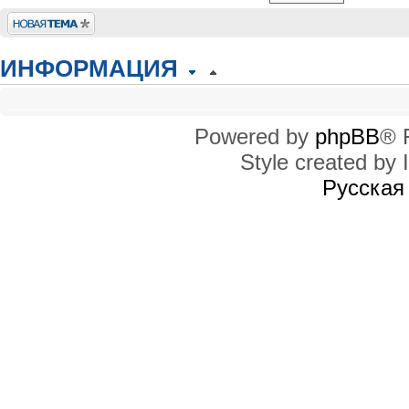
Новая тема
ИНФОРМАЦИЯ
КТО СЕЙЧАС НА КОНФЕРЕНЦИИ
Сейчас этот форум просматривают: нет зарегистрированных пользователей
Powered by
phpBB
® 
Style created by I
ПРАВА ДОСТУПА
Вы
не можете
начинать темы
Русская
Вы
не можете
отвечать на сообщения
Вы
не можете
редактировать свои сообщения
Вы
не можете
удалять свои сообщения
Вы
не можете
добавлять вложения