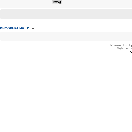
ИНФОРМАЦИЯ
КТО СЕЙЧАС НА КОНФЕРЕНЦИИ
Сейчас этот форум просматривают: нет зарегистрированных пользователей
Powered by
ph
Style creat
Ру