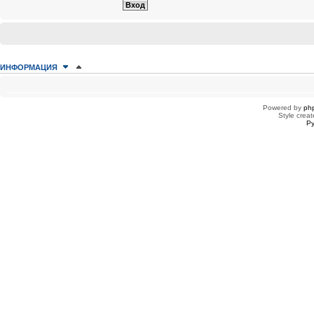
ИНФОРМАЦИЯ
КТО СЕЙЧАС НА КОНФЕРЕНЦИИ
Сейчас этот форум просматривают: нет зарегистрированных пользователей
Powered by
ph
Style creat
Ру