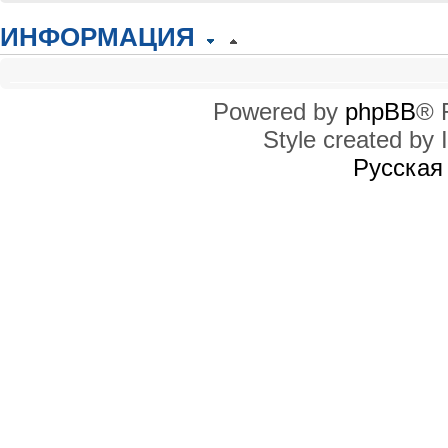
ИНФОРМАЦИЯ
КТО СЕЙЧАС НА КОНФЕРЕНЦИИ
Сейчас этот форум просматривают: нет зарегистрированных пользователей
Powered by
phpBB
® 
Style created by I
ПРАВА ДОСТУПА
Вы
не можете
начинать темы
Русская
Вы
не можете
отвечать на сообщения
Вы
не можете
редактировать свои сообщения
Вы
не можете
удалять свои сообщения
Вы
не можете
добавлять вложения