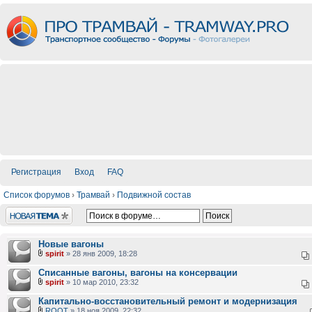
Регистрация
Вход
FAQ
Список форумов
›
Трамвай
›
Подвижной состав
Новая тема
Новые вагоны
spirit
» 28 янв 2009, 18:28
Списанные вагоны, вагоны на консервации
spirit
» 10 мар 2010, 23:32
Капитально-восстановительный ремонт и модернизация
ROOT
» 18 ноя 2009, 22:32