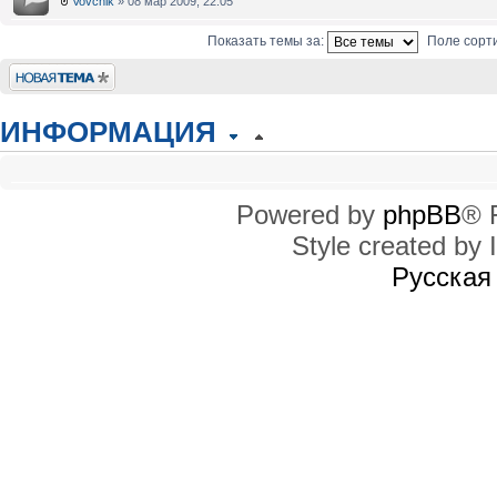
Vovchik
» 08 мар 2009, 22:05
Показать темы за:
Поле сорт
Новая тема
ИНФОРМАЦИЯ
КТО СЕЙЧАС НА КОНФЕРЕНЦИИ
Сейчас этот форум просматривают: нет зарегистрированных пользователей
Powered by
phpBB
® 
Style created by I
ПРАВА ДОСТУПА
Вы
не можете
начинать темы
Русская
Вы
не можете
отвечать на сообщения
Вы
не можете
редактировать свои сообщения
Вы
не можете
удалять свои сообщения
Вы
не можете
добавлять вложения