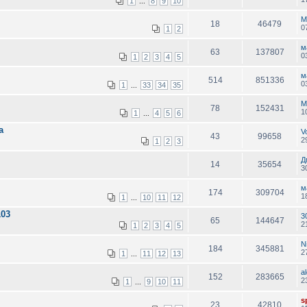
1
8
9
10
...
М
18
46479
0
1
2
м
63
137807
0
1
2
3
4
5
м
514
851336
0
1
33
34
35
...
M
78
152431
1
1
4
5
6
...
а
V
43
99658
2
1
2
3
Д
14
35654
3
м
174
309704
1
1
10
11
12
...
103
3
65
144647
2
1
2
3
4
5
Ni
184
345881
2
1
11
12
13
...
a
152
283665
2
1
9
10
11
...
sp
23
42810