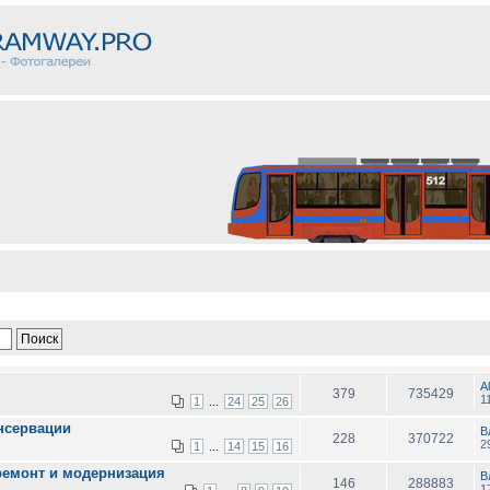
Al
379
735429
1
1
24
25
26
...
нсервации
В
228
370722
2
1
14
15
16
...
ремонт и модернизация
В
146
288883
1