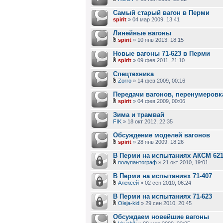
Самый старый вагон в Перми
spirit
» 04 мар 2009, 13:41
Линейные вагоны
spirit
» 10 янв 2013, 18:15
Новые вагоны 71-623 в Перми
spirit
» 09 фев 2011, 21:10
Спецтехника
Zorro
» 14 фев 2009, 00:16
Передачи вагонов, перенумеровк
spirit
» 04 фев 2009, 00:06
Зима и трамвай
FIK
» 18 окт 2012, 22:35
Обсуждение моделей вагонов
spirit
» 28 янв 2009, 18:26
В Перми на испытаниях АКСМ 62
полупантограф
» 21 окт 2010, 19:01
В Перми на испытаниях 71-407
Алексей
» 02 сен 2010, 06:24
В Перми на испытаниях 71-623
Oleja-kid
» 29 сен 2010, 20:45
Обсуждаем новейшие вагоны