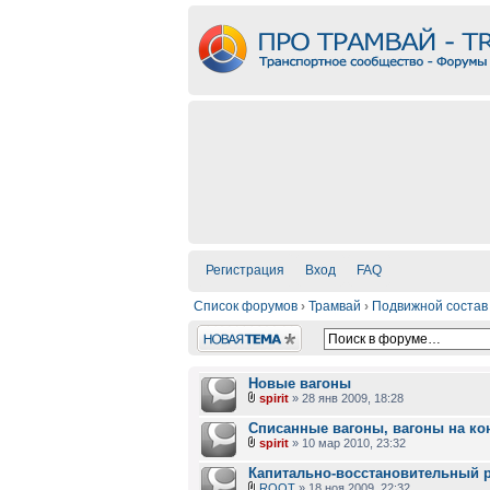
Регистрация
Вход
FAQ
Список форумов
›
Трамвай
›
Подвижной состав
Новая тема
Новые вагоны
spirit
» 28 янв 2009, 18:28
Списанные вагоны, вагоны на ко
spirit
» 10 мар 2010, 23:32
Капитально-восстановительный 
ROOT
» 18 ноя 2009, 22:32