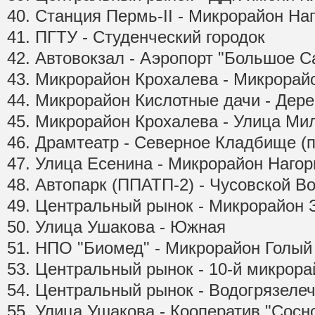
40. Станция Пермь-II - Микрорайон На
41. ПГТУ - Студенческий городок
42. Автовокзал - Аэропорт "Большое С
43. Микрорайон Крохалева - Микрора
44. Микрорайон Кислотные дачи - Дер
45. Микрорайон Крохалева - Улица Ми
46. Драмтеатр - Северное Кладбище (
47. Улица Есенина - Микрорайон Наго
48. Автопарк (ППАТП-2) - Чусовской В
49. Центральный рынок - Микрорайон 
50. Улица Ушакова - Южная
51. НПО "Биомед" - Микрорайон Голы
53. Центральный рынок - 10-й микрора
54. Центральный рынок - Водогрязеле
55. Улица Ушакова - Кооператив "Сосн