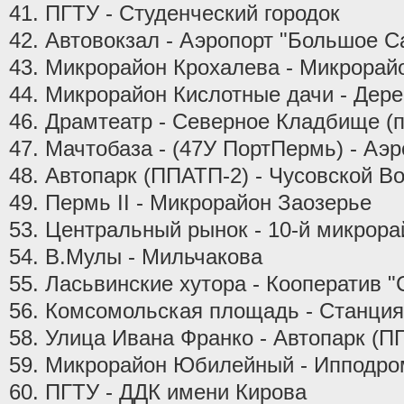
41. ПГТУ - Студенческий городок
42. Автовокзал - Аэропорт "Большое С
43. Микрорайон Крохалева - Микрора
44. Микрорайон Кислотные дачи - Дер
46. Драмтеатр - Северное Кладбище (
47. Мачтобаза - (47У ПортПермь) - Аэ
48. Автопарк (ППАТП-2) - Чусовской В
49. Пермь II - Микрорайон Заозерье
53. Центральный рынок - 10-й микрора
54. В.Мулы - Мильчакова
55. Ласьвинские хутора - Кооператив 
56. Комсомольская площадь - Станция
58. Улица Ивана Франко - Автопарк (П
59. Микрорайон Юбилейный - Ипподро
60. ПГТУ - ДДК имени Кирова