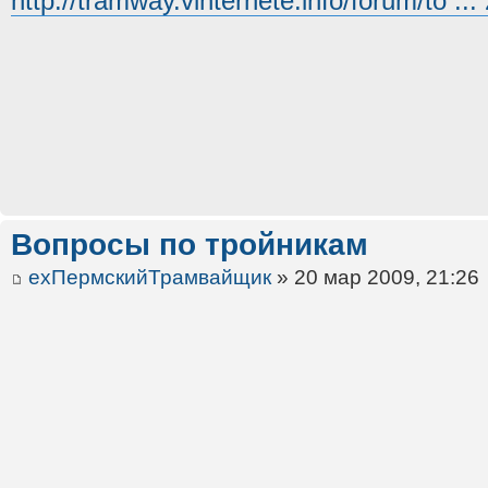
http://tramway.vinternete.info/forum/to ..
Вопросы по тройникам
ехПермскийТрамвайщик
» 20 мар 2009, 21:26