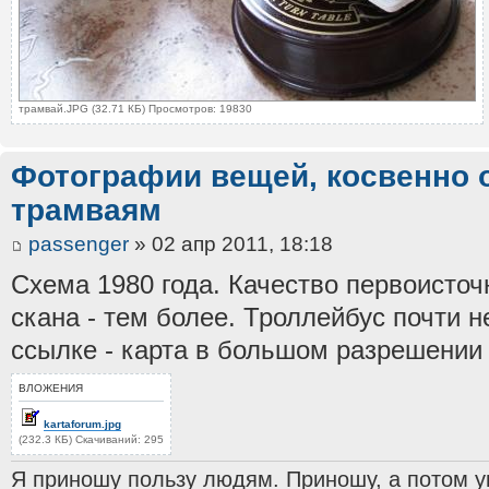
трамвай.JPG (32.71 КБ) Просмотров: 19830
Фотографии вещей, косвенно 
трамваям
passenger
» 02 апр 2011, 18:18
Схема 1980 года. Качество первоисточ
скана - тем более. Троллейбус почти н
ссылке - карта в большом разрешени
ВЛОЖЕНИЯ
kartaforum.jpg
(232.3 КБ) Скачиваний: 295
Я приношу пользу людям. Приношу, а потом ун