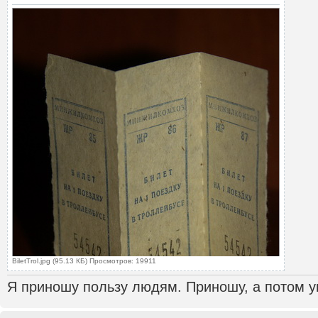
BiletTrol.jpg (95.13 КБ) Просмотров: 19911
Я приношу пользу людям. Приношу, а потом ун